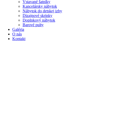
Vstavané šatníky
Kancelársky nábytok
Nábytok do detskej izby
Dizajnové skrinky
Doplnkový nábytok
Barové pulty
Galéria
O nás
Kontakt