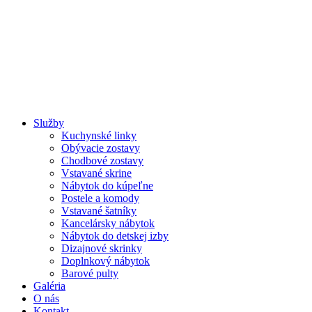
Služby
Kuchynské linky
Obývacie zostavy
Chodbové zostavy
Vstavané skrine
Nábytok do kúpeľne
Postele a komody
Vstavané šatníky
Kancelársky nábytok
Nábytok do detskej izby
Dizajnové skrinky
Doplnkový nábytok
Barové pulty
Galéria
O nás
Kontakt