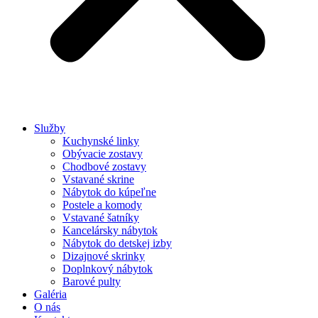
Služby
Kuchynské linky
Obývacie zostavy
Chodbové zostavy
Vstavané skrine
Nábytok do kúpeľne
Postele a komody
Vstavané šatníky
Kancelársky nábytok
Nábytok do detskej izby
Dizajnové skrinky
Doplnkový nábytok
Barové pulty
Galéria
O nás