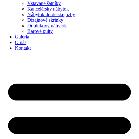
Vstavané šatníky
Kancelársky nábytok
Nábytok do detskej izby
Dizajnové skrinky
Doplnkový nábytok
Barové pulty
Galéria
O nás
Kontakt