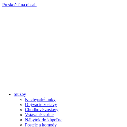
Preskočiť na obsah
Služby
Kuchynské linky
Obývacie zostavy
Chodbové zostavy
Vstavané skrine
Nábytok do kúpeľne
Postele a komody