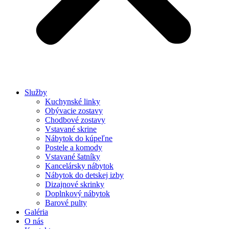
Služby
Kuchynské linky
Obývacie zostavy
Chodbové zostavy
Vstavané skrine
Nábytok do kúpeľne
Postele a komody
Vstavané šatníky
Kancelársky nábytok
Nábytok do detskej izby
Dizajnové skrinky
Doplnkový nábytok
Barové pulty
Galéria
O nás