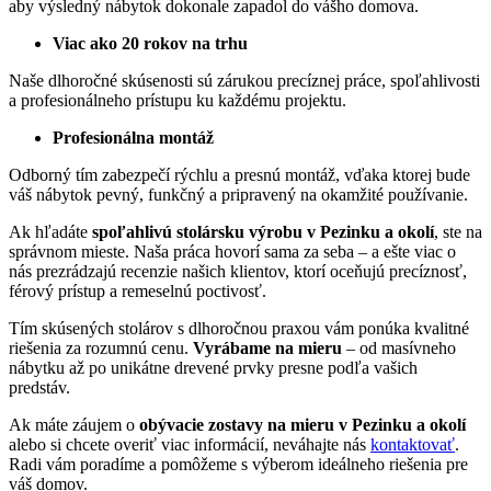
aby výsledný nábytok dokonale zapadol do vášho domova.
Viac ako 20 rokov na trhu
Naše dlhoročné skúsenosti sú zárukou precíznej práce, spoľahlivosti
a profesionálneho prístupu ku každému projektu.
Profesionálna montáž
Odborný tím zabezpečí rýchlu a presnú montáž, vďaka ktorej bude
váš nábytok pevný, funkčný a pripravený na okamžité používanie.
Ak hľadáte
spoľahlivú stolársku výrobu v Pezinku a okolí
, ste na
správnom mieste. Naša práca hovorí sama za seba – a ešte viac o
nás prezrádzajú recenzie našich klientov, ktorí oceňujú precíznosť,
férový prístup a remeselnú poctivosť.
Tím skúsených stolárov s dlhoročnou praxou vám ponúka kvalitné
riešenia za rozumnú cenu.
Vyrábame na mieru
– od masívneho
nábytku až po unikátne drevené prvky presne podľa vašich
predstáv.
Ak máte záujem o
obývacie zostavy na mieru v Pezinku
a okolí
alebo si chcete overiť viac informácií, neváhajte nás
kontaktovať
.
Radi vám poradíme a pomôžeme s výberom ideálneho riešenia pre
váš domov.