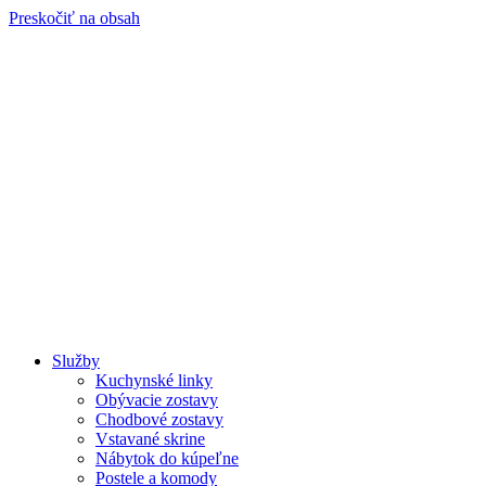
Preskočiť na obsah
Služby
Kuchynské linky
Obývacie zostavy
Chodbové zostavy
Vstavané skrine
Nábytok do kúpeľne
Postele a komody