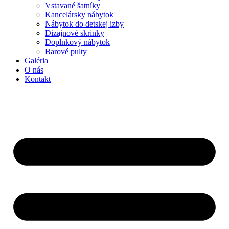
Vstavané šatníky
Kancelársky nábytok
Nábytok do detskej izby
Dizajnové skrinky
Doplnkový nábytok
Barové pulty
Galéria
O nás
Kontakt