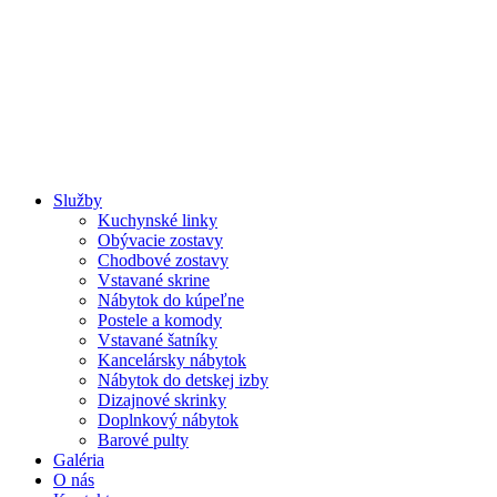
Služby
Kuchynské linky
Obývacie zostavy
Chodbové zostavy
Vstavané skrine
Nábytok do kúpeľne
Postele a komody
Vstavané šatníky
Kancelársky nábytok
Nábytok do detskej izby
Dizajnové skrinky
Doplnkový nábytok
Barové pulty
Galéria
O nás